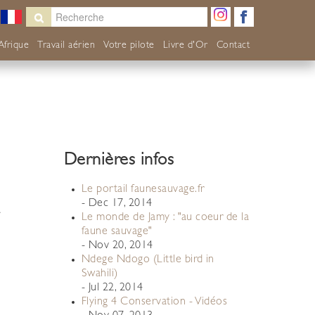
 Afrique
Travail aérien
Votre pilote
Livre d'Or
Contact
Dernières infos
Le portail faunesauvage.fr
- Dec 17, 2014
a
Le monde de Jamy : "au coeur de la
faune sauvage"
- Nov 20, 2014
Ndege Ndogo (Little bird in
Swahili)
- Jul 22, 2014
Flying 4 Conservation - Vidéos