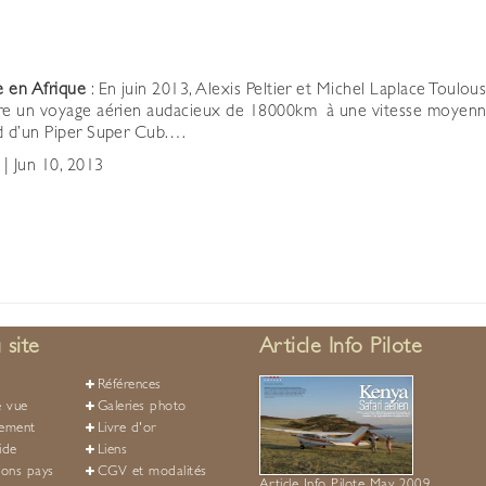
 en Afrique
: En juin 2013, Alexis Peltier et Michel Laplace Toulou
re un voyage aérien audacieux de 18000km à une vitesse moyen
d d’un Piper Super Cub.…
|
Jun 10, 2013
 site
Article Info Pilote
Références
e vue
Galeries photo
nement
Livre d'or
ide
Liens
ions pays
CGV et modalités
Article Info Pilote May 2009