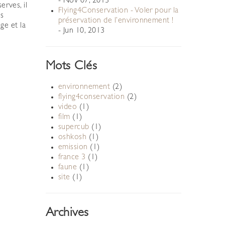
- Nov 07, 2013
erves, il
Flying4Conservation - Voler pour la
is
préservation de l’environnement !
ge et la
- Jun 10, 2013
Mots Clés
environnement
(2)
flying4conservation
(2)
video
(1)
film
(1)
supercub
(1)
oshkosh
(1)
emission
(1)
france 3
(1)
faune
(1)
site
(1)
Archives