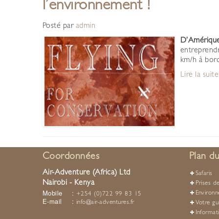
l’environnement !
Posté par
admin
D’Amérique
entreprend
km/h à bor
Lire la suite
Coordonnées
Plan du
Air-Adventure (Africa) Ltd
Safaris
Nairobi - Kenya
Prises d
Mobile
:
Environ
+254 (0)722 99 83 15
E-mail
:
info@air-adventures.fr
Votre gu
Informat