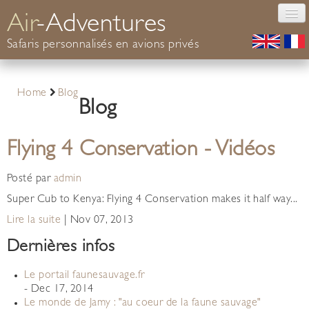
Air
-Adventures
Safaris personnalisés en avions privés
Safaris Afrique
Home
Blog
Travail aérien
Blog
Votre pilote
Livre d'Or
Flying 4 Conservation - Vidéos
Contact
Posté par
admin
Super Cub to Kenya: Flying 4 Conservation makes it half way...
Lire la suite
|
Nov 07, 2013
Dernières infos
Le portail faunesauvage.fr
- Dec 17, 2014
Le monde de Jamy : "au coeur de la faune sauvage"