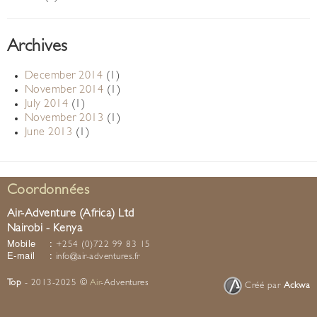
Archives
December 2014
(1)
November 2014
(1)
July 2014
(1)
November 2013
(1)
June 2013
(1)
Coordonnées
Air-Adventure (Africa) Ltd
Nairobi - Kenya
Mobile
:
+254 (0)722 99 83 15
E-mail
:
info@air-adventures.fr
Top
- 2013-2025 ©
Air
-Adventures
Créé par
Ackwa