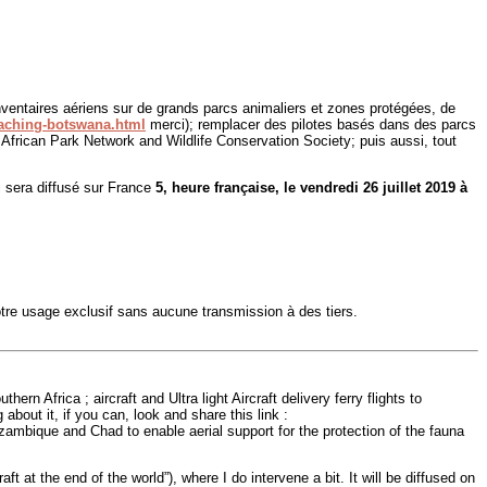
nventaires aériens sur de grands parcs animaliers et zones protégées, de
oaching-botswana.html
merci); remplacer des pilotes basés dans des parcs
 African Park Network and Wildlife Conservation Society; puis aussi, tout
ui sera diffusé sur France
5, heure française, le vendredi 26 juillet 2019 à
tre usage exclusif sans aucune transmission à des tiers.
ern Africa ; aircraft and Ultra light Aircraft delivery ferry flights to
about it, if you can, look and share this link :
ozambique and Chad to enable aerial support for the protection of the fauna
craft at the end of the world”), where I do intervene a bit. It will be diffused on