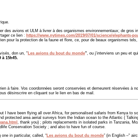
rique.
oyer des avions et ULM à livrer à des organismes environnementaux; de gros i
rtager ce lien :
https://www.nytimes.com/2019/07/01/science/elephants-p
n pour la protection de la faune et flore, ce, pour de beaux organismes tels,
visés, don un, "
Les avions du bout du monde
"
, ou j’interviens un peu et q
 à 15h45.
z rien à faire. Vos coordonnées seront conservées et demeurent réservées à no
 vous désinscrire en cliquant sur le lien en bas de mail.
t I have been flying all over Africa, for personalised safaris from Kenya to south
nd protected area aerial surveys from the Indian ocean to the Atlantic ( Talking 
wana.html
, thank you) ; pilots replacements in isolated parks in Tanzania, M
ldlife Conservation Society ; and also to have fun of course.
ne in particular, called, “
Les avions du bout du monde
” (in English –" air