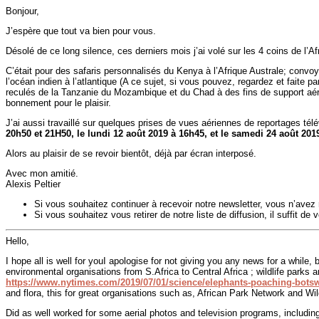
Bonjour,
J’espère que tout va bien pour vous.
Désolé de ce long silence, ces derniers mois j’ai volé sur les 4 coins de l’Af
C’était pour des safaris personnalisés du Kenya à l’Afrique Australe; conv
l’océan indien à l’atlantique (A ce sujet, si vous pouvez, regardez et faite pa
reculés de la Tanzanie du Mozambique et du Chad à des fins de support aérie
bonnement pour le plaisir.
J’ai aussi travaillé sur quelques prises de vues aériennes de reportages télé
20h50 et 21H50, le lundi 12 août 2019 à 16h45, et le samedi 24 août 2019
Alors au plaisir de se revoir bientôt, déjà par écran interposé.
Avec mon amitié.
Alexis Peltier
Si vous souhaitez continuer à recevoir notre newsletter, vous n’ave
Si vous souhaitez vous retirer de notre liste de diffusion, il suffit de
Hello,
I hope all is well for youI apologise for not giving you any news for a while, bu
environmental organisations from S.Africa to Central Africa ; wildlife parks a
https://www.nytimes.com/2019/07/01/science/elephants-poaching-bots
and flora, this for great organisations such as, African Park Network and Wi
Did as well worked for some aerial photos and television programs, including o