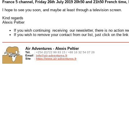
France 5 channel, Friday 26th July 2019 20h50 and 21h50 French time, 
I hope to see you soon, and maybe at least through a television screen.
Kind regards
Alexis Peltier
If you wish continuing receiving our newsletter, there is no action r
If you wish to remove your contact from our list, just click on the link
Air Adventures - Alexis Peltier
Tél.
: +254 (0)722 99 83 15 / +88 16 32 54 07 26
Email
:
info@air-adventures.fr
Site
:
https://www.air-adventures.fr